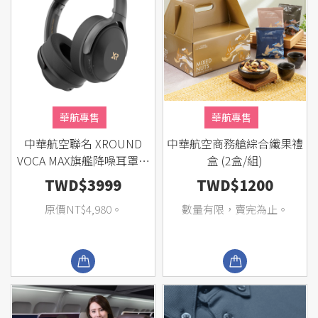
華航專售
華航專售
中華航空聯名 XROUND
中華航空商務艙綜合纖果禮
VOCA MAX旗艦降噪耳罩耳
盒 (2盒/組)
機
TWD$3999
TWD$1200
原價NT$4,980。
數量有限，賣完為止。