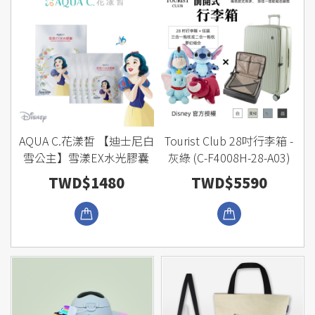
AQUA C.花漾皙 【迪士尼白
Tourist Club 28吋行李箱 -
雪公主】雪漾EX水光膠囊
灰綠 (C-F4008H-28-A03)
TWD$1480
TWD$5590
瀏覽商品
瀏覽商品