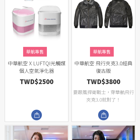
華航專售
華航專售
中華航空 X LUFTQI光觸媒
中華航空 飛行夾克3.0經典
個人空氣淨化器
復古版
TWD$2500
TWD$3800
要跟風捍衛戰士，穿華航飛行
夾克3.0就對了！