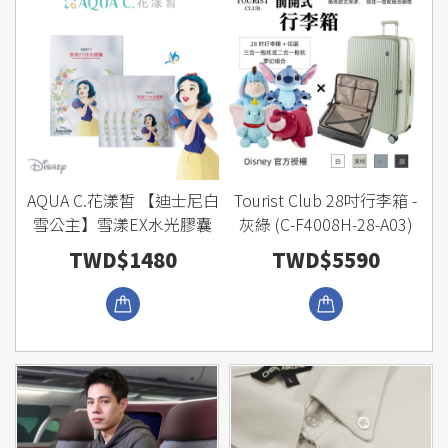
AQUA C.花漾皙 【迪士尼白
Tourist Club 28吋行李箱 -
雪公主】雪漾EX水光膠囊
灰綠 (C-F4008H-28-A03)
TWD$1480
TWD$5590
瀏覽商品
瀏覽商品