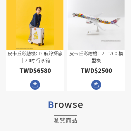
o
皮卡丘彩繪機CI2 航線探旅
皮卡丘彩繪機CI2 1:200 模
｜20吋 行李箱
型機
TWD$6580
TWD$2500
rowse
B
瀏覽商品