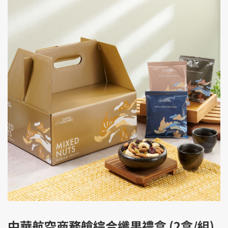
中華航空商務艙綜合纖果禮盒 (2盒/組)