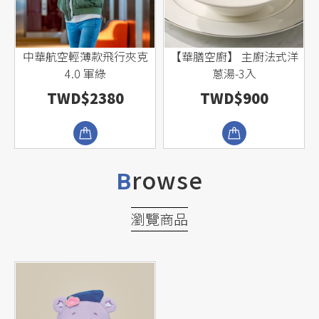
牛
中華航空輕薄款飛行夾克
【華膳空廚】 主廚法式洋
4.0 軍綠
蔥湯-3入
TWD$2380
TWD$900
rowse
B
瀏覽商品