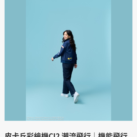
皮卡丘彩繪機CI2 潮流飛行｜機能飛行