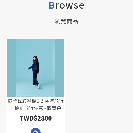
rowse
B
瀏覽商品
皮卡丘彩繪機CI2 潮流飛行
｜機能飛行夾克 - 藏青色
TWD$2800