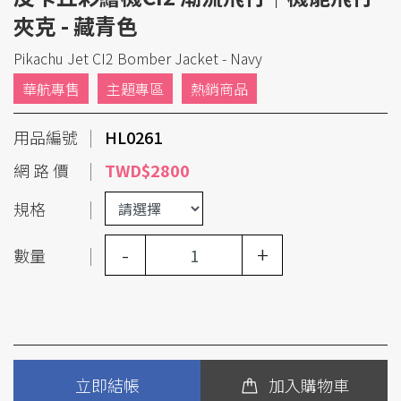
夾克 - 藏青色
Pikachu Jet CI2 Bomber Jacket - Navy
華航專售
主題專區
熱銷商品
用品編號
HL0261
網 路 價
TWD$2800
規格
-
+
數量
立即結帳
加入購物車