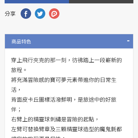
分享
商品特色
穿上飛行夾克的那一刻，彷彿踏上一段嶄新的
旅程。
將充滿冒險感的寶可夢元素帶進你的日常生
活，
背面皮卡丘圖樣活潑鮮明，是旅途中的好旅
伴；
右臂上的精靈球刺繡是冒險的起點，
左臂可替換臂章及三顆精靈球造型的魔鬼氈都