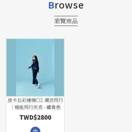
rowse
B
瀏覽商品
皮卡丘彩繪機CI2 潮流飛行
｜機能飛行夾克 - 藏青色
TWD$2800