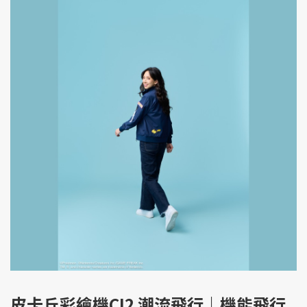
皮卡丘彩繪機CI2 潮流飛行｜機能飛行