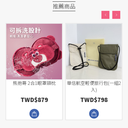
推薦商品
熊抱哥 2合1眼罩頸枕
華信航空輕便旅行包(一組2
入)
TWD$879
TWD$798