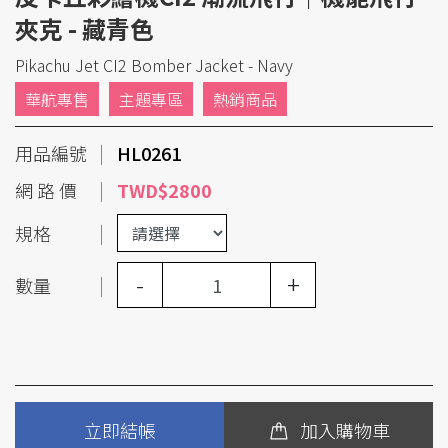
夾克 - 藏青色
Pikachu Jet CI2 Bomber Jacket - Navy
華航專售
主題專區
熱銷商品
用品編號
HL0261
網 路 價
TWD$2800
規格
-
+
數量
立即結帳
加入購物車