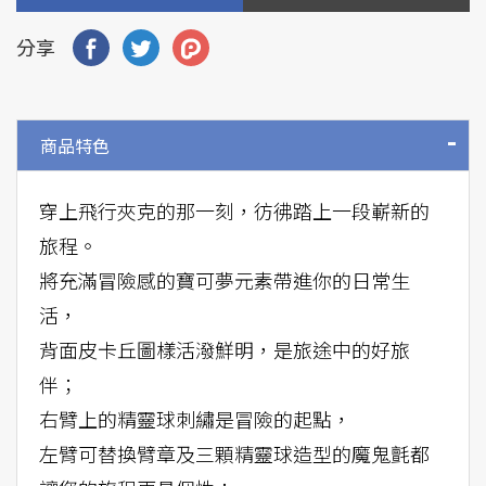
分享
商品特色
穿上飛行夾克的那一刻，彷彿踏上一段嶄新的
旅程。
將充滿冒險感的寶可夢元素帶進你的日常生
活，
背面皮卡丘圖樣活潑鮮明，是旅途中的好旅
伴；
右臂上的精靈球刺繡是冒險的起點，
左臂可替換臂章及三顆精靈球造型的魔鬼氈都