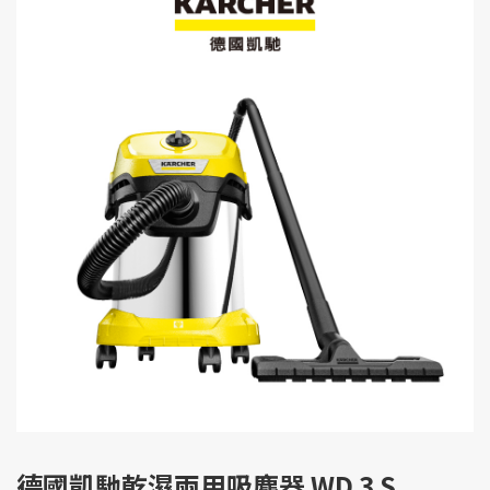
德國凱馳乾濕兩用吸塵器 WD 3 S