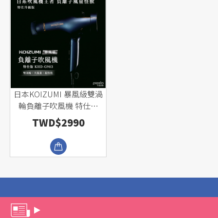
日本KOIZUMI 暴風級雙渦
輪負離子吹風機 特仕版
KHD-G903
TWD$2990