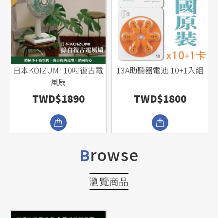
r
日本KOIZUMI 10吋復古電
13A助聽器電池 10+1入組
風
風扇
TWD$1890
TWD$1800
rowse
B
瀏覽商品