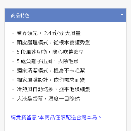
商品特色
• 業界領先， 2.4㎥/分 大風量
• 頭皮護理模式，從根本養護秀髮
• 5 段風速切換，隨心吹整造型
• 5 處負離子出風，去除毛躁
• 獨家清潔模式，機身不卡毛絮
• 獨家風嘴設計，依你需求而變
• 冷熱風自動切換，撫平毛躁細髮
• 大液晶螢幕，溫度一目瞭然
請貴賓留意 :本商品僅限配送台灣本島。