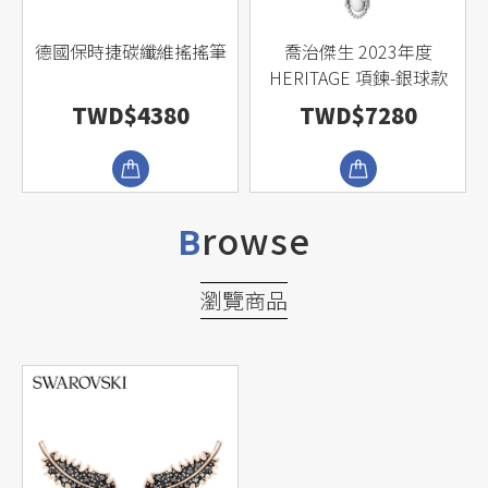
皮
德國保時捷碳纖維搖搖筆
喬治傑生 2023年度
HERITAGE 項鍊-銀球款
TWD$4380
TWD$7280
rowse
B
瀏覽商品