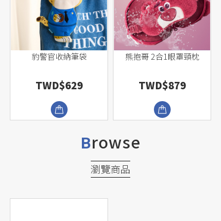
豹警官收納筆袋
熊抱哥 2合1眼罩頸枕
TWD$629
TWD$879
rowse
B
瀏覽商品