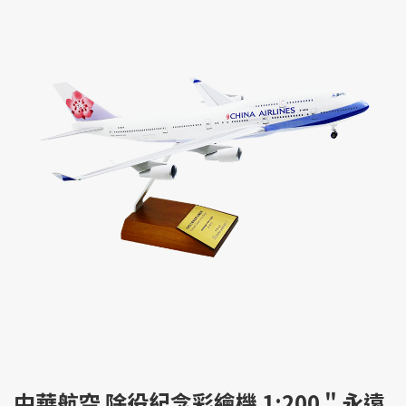
中華航空 除役紀念彩繪機 1:200 " 永遠