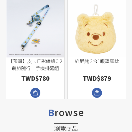
牛
【預購】皮卡丘彩繪機CI2
維尼熊 2合1眼罩頸枕
萌旅隨行｜手機掛繩組
TWD$780
TWD$879
rowse
B
瀏覽商品