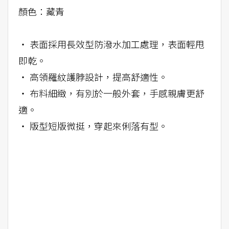
顏色：藏青
‧ 表面採用長效型防潑水加工處理，表面輕甩
即乾。
‧ 高領羅紋護脖設計，提高舒適性。
‧ 布料細緻，有別於一般外套，手感親膚更舒
適。
‧ 版型短版微挺，穿起來俐落有型。