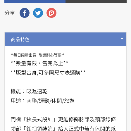
分享
商品特色
**每日限量出貨~敬請耐心等候**
**數量有限，售完為止**
**版型合身,可參照尺寸表選購**
機能：吸濕速乾
用途：商務/運動/休閒/旅遊
門襟『狹長式設計』更能修飾臉部及頸部線條
領部『鈕扣領裝飾』給人正式中帶有休閒的感