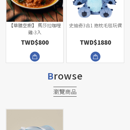
【華膳空廚】 馬莎拉咖哩
史迪奇3合1 抱枕毛毯玩偶
雞-3入
TWD$800
TWD$1880
rowse
B
瀏覽商品