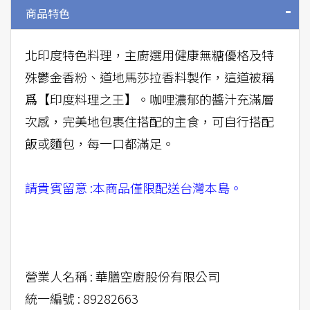
商品特色
北印度特色料理，主廚選用健康無糖優格及特
殊鬱金香粉、道地馬莎拉香料製作，這道被稱
爲【印度料理之王】。咖哩濃郁的醬汁充滿層
次感，完美地包裹住搭配的主食，可自行搭配
飯或麵包，每一口都滿足。
請貴賓留意 :本商品僅限配送台灣本島。
營業人名稱 : 華膳空廚股份有限公司
統一編號 : 89282663