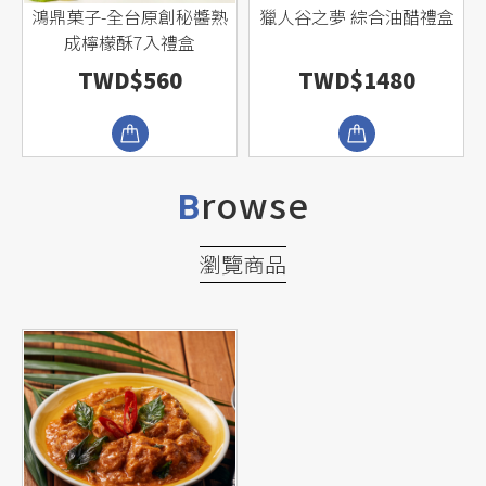
5
鴻鼎菓子-全台原創秘醬熟
獵人谷之夢 綜合油醋禮盒
成檸檬酥7入禮盒
TWD$560
TWD$1480
rowse
B
瀏覽商品