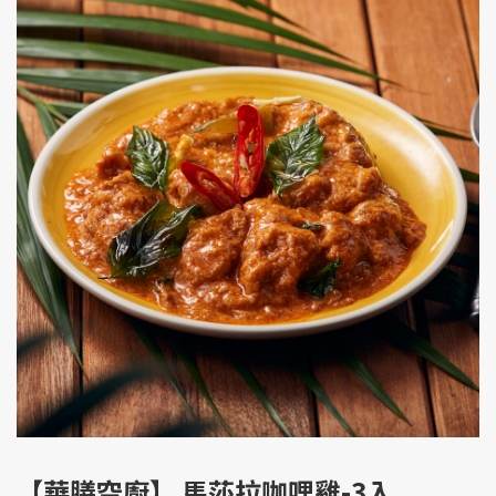
【華膳空廚】 馬莎拉咖哩雞-3入