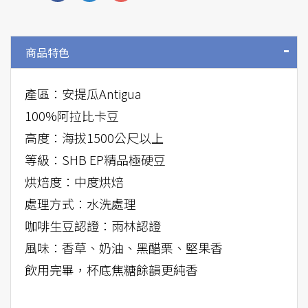
商品特色
產區：安提瓜Antigua
100%阿拉比卡豆
高度：海拔1500公尺以上
等級：SHB EP精品極硬豆
烘焙度：中度烘焙
處理方式：水洗處理
咖啡生豆認證：雨林認證
風味：香草、奶油、黑醋栗、堅果香
飲用完畢，杯底焦糖餘韻更純香