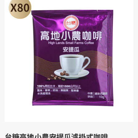
台糖高地小農安提瓜濾掛式咖啡