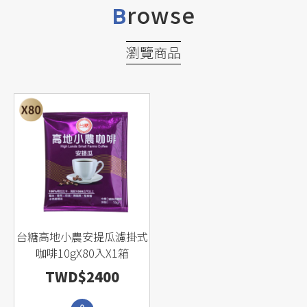
rowse
B
瀏覽商品
台糖高地小農安提瓜濾掛式
咖啡10gX80入X1箱
TWD$2400