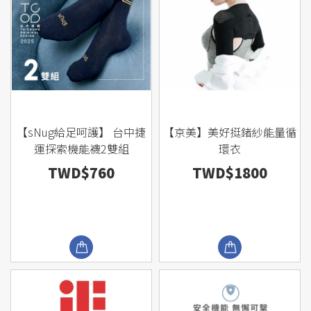
【sNug給足呵護】 台中捷
【京美】美好挺鍺紗能量循
運探索機能襪2雙組
環衣
TWD$760
TWD$1800