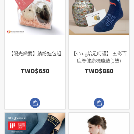
【陽光織愛】繽紛娃包組
【sNug給足呵護】 五彩百
鹿尊健康機能襪(1雙)
TWD$650
TWD$880