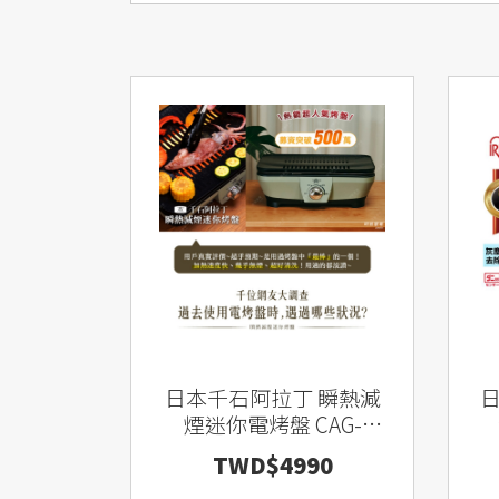
日本千石阿拉丁 瞬熱減
日
煙迷你電烤盤 CAG-
MG7T
TWD$4990