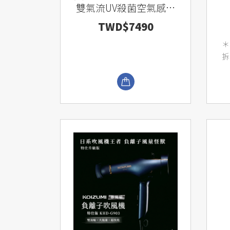
雙氣流UV殺菌空氣感測
清淨機 Z3000
TWD$7490
＊
拆