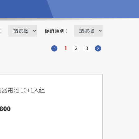
：
促銷類別：
1
2
3
聽器電池 10+1入組
800