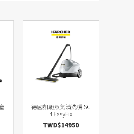
塵
德國凱馳蒸氣清洗機 SC
4 EasyFix
TWD$14950