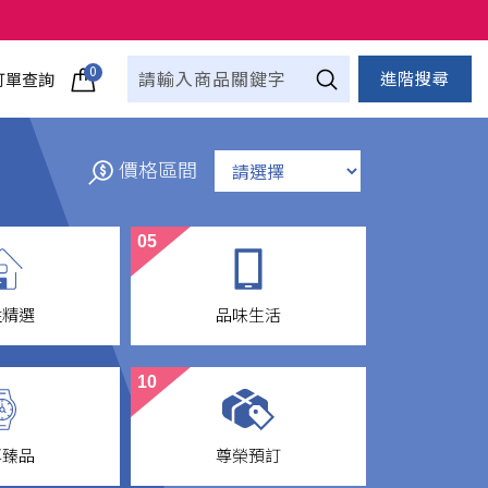
0
進階搜尋
訂單查詢
價格區間
05
性精選
品味生活
ods
Life Style
10
享臻品
尊榮預訂