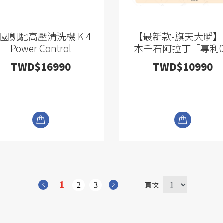
國凱馳高壓清洗機 K 4
【最新款-旗天大瞬】
Power Control
本千石阿拉丁「專利0.
秒瞬熱」320度極炙
TWD$16990
TWD$10990
三代旗艦款
1
頁次
2
3