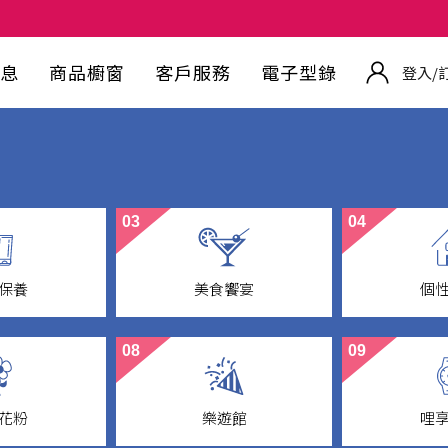
息
商品櫥窗
客戶服務
電子型錄
登入/
03
04
保養
美食饗宴
個
y Care
Wine Food
Go
08
09
花粉
樂遊館
哩
lection
LOHAS & Entertainment