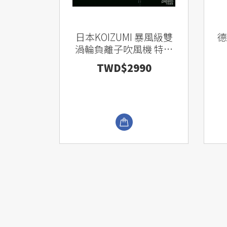
日本KOIZUMI 暴風級雙
德
渦輪負離子吹風機 特仕
版 KHD-G903
TWD$2990