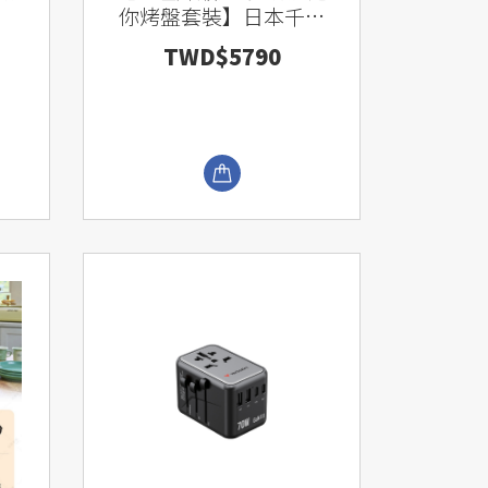
你烤盤套裝】日本千石
阿拉丁「專利0.2秒瞬
TWD$5790
熱」四枚燒復古多用途
烤箱