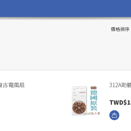
價格排序
0吋復古電風扇
312A助
TWD$1
瀏覽商品