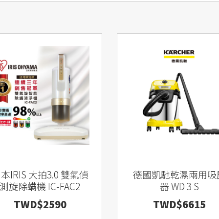
本IRIS 大拍3.0 雙氣偵
德國凱馳乾濕兩用吸
測旋除螨機 IC-FAC2
器 WD 3 S
TWD$2590
TWD$6615