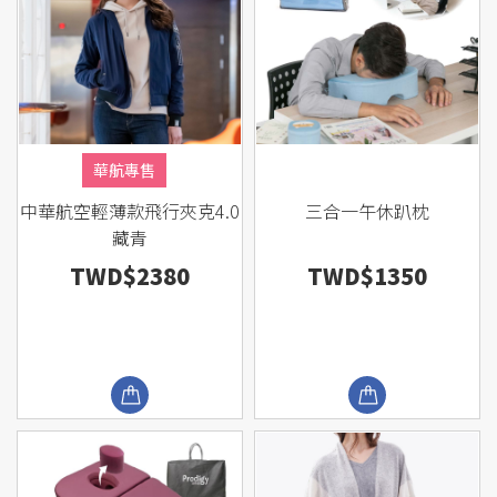
華航專售
中華航空輕薄款飛行夾克4.0
三合一午休趴枕
藏青
TWD$2380
TWD$1350