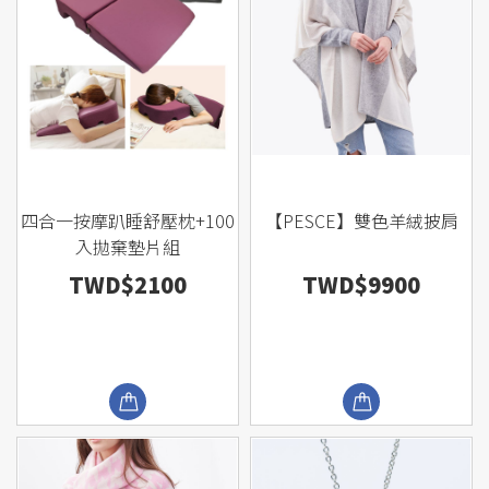
四合一按摩趴睡舒壓枕+100
【PESCE】雙色羊絨披肩
入拋棄墊片組
TWD$2100
TWD$9900