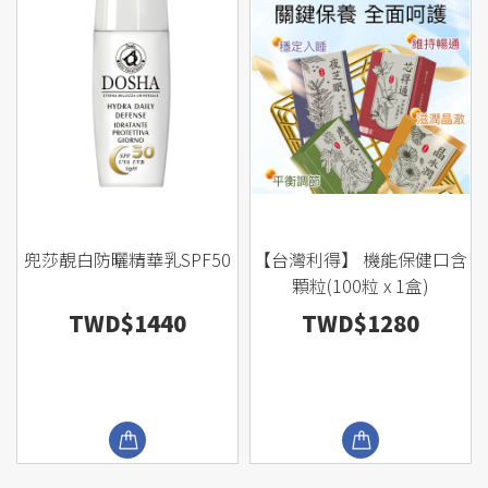
兜莎靚白防曬精華乳SPF50
【台灣利得】 機能保健口含
顆粒(100粒 x 1盒)
TWD$1440
TWD$1280