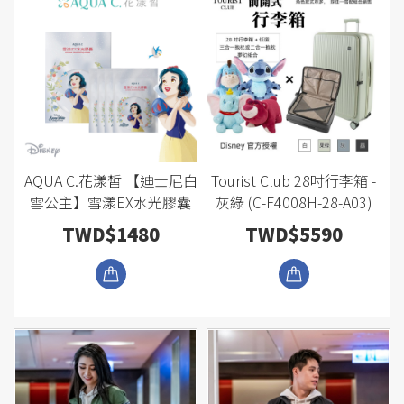
AQUA C.花漾皙 【迪士尼白
Tourist Club 28吋行李箱 -
雪公主】雪漾EX水光膠囊
灰綠 (C-F4008H-28-A03)
TWD$1480
TWD$5590
瀏覽商品
瀏覽商品