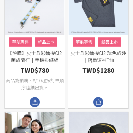
華航專售
新品上市
華航專售
新品上市
【預購】皮卡丘彩繪機CI2
皮卡丘彩繪機CI2 玩色旅趣
主題專區
主題專區
萌旅隨行｜手機掛繩組
｜落肩短袖T恤
TWD$780
TWD$1280
商品為預購，8/10起按訂單順
序陸續出貨。