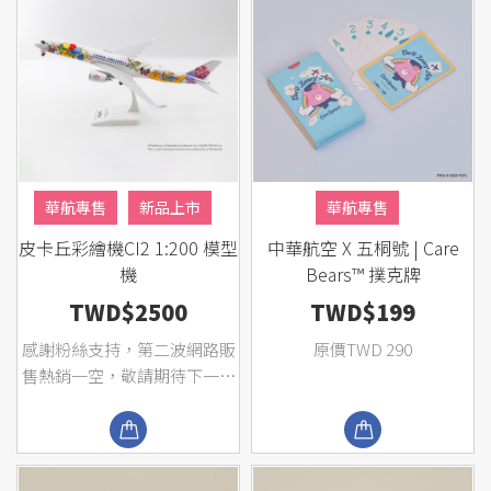
華航專售
新品上市
華航專售
皮卡丘彩繪機CI2 1:200 模型
中華航空 X 五桐號 | Care
主題專區
熱銷商品
機
Bears™ 撲克牌
TWD$2500
TWD$199
感謝粉絲支持，第二波網路販
原價TWD 290
售熱銷一空，敬請期待下一波
推出! 第...