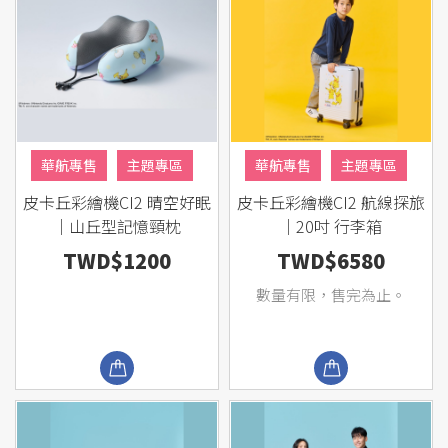
華航專售
主題專區
華航專售
主題專區
皮卡丘彩繪機CI2 晴空好眠
皮卡丘彩繪機CI2 航線探旅
熱銷商品
熱銷商品
｜山丘型記憶頸枕
｜20吋 行李箱
TWD$1200
TWD$6580
數量有限，售完為止。