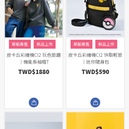
華航專售
新品上市
華航專售
新品上市
皮卡丘彩繪機CI2 玩色旅趣
皮卡丘彩繪機CI2 快取輕旅
主題專區
主題專區
熱銷商品
｜機能長袖帽T
｜迷你隨身包
TWD$1880
TWD$590