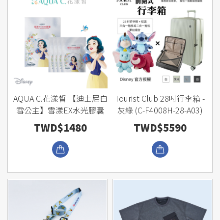
AQUA C.花漾皙 【迪士尼白
Tourist Club 28吋行李箱 -
雪公主】雪漾EX水光膠囊
灰綠 (C-F4008H-28-A03)
TWD$1480
TWD$5590
瀏覽商品
瀏覽商品