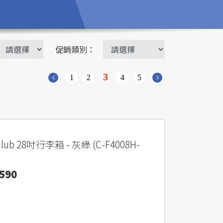
促銷類別：
3
1
2
4
5
 Club 28吋行李箱 - 灰綠 (C-F4008H-
590