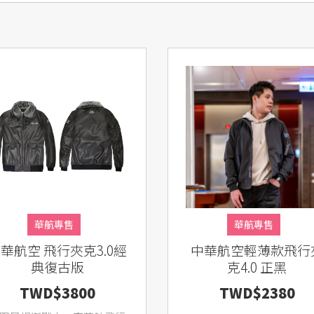
華航專售
華航專售
航空 飛行夾克3.0經
中華航空輕薄款飛行
典復古版
克4.0 正黑
TWD$3800
TWD$2380