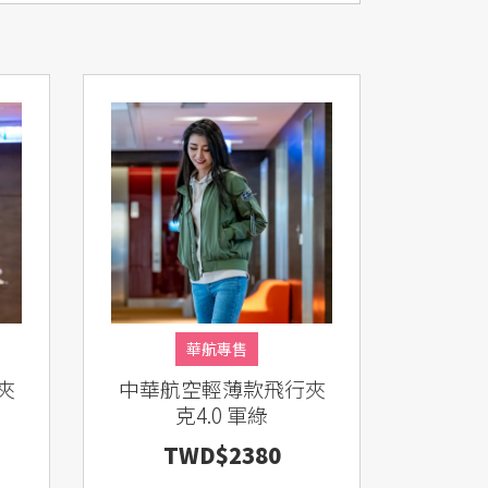
華航專售
夾
中華航空輕薄款飛行夾
克4.0 軍綠
TWD$2380