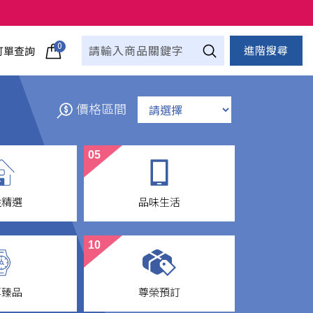
0
進階搜尋
訂單查詢
價格區間
05
性精選
品味生活
ods
Life Style
10
享臻品
尊榮預訂