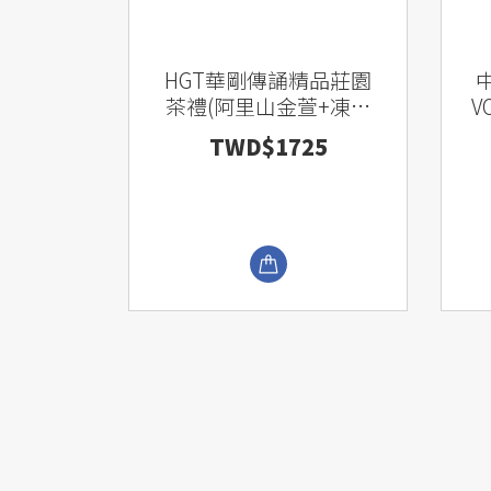
HGT華剛傳誦精品莊園
茶禮(阿里山金萱+凍頂
V
烏龍)
TWD$1725