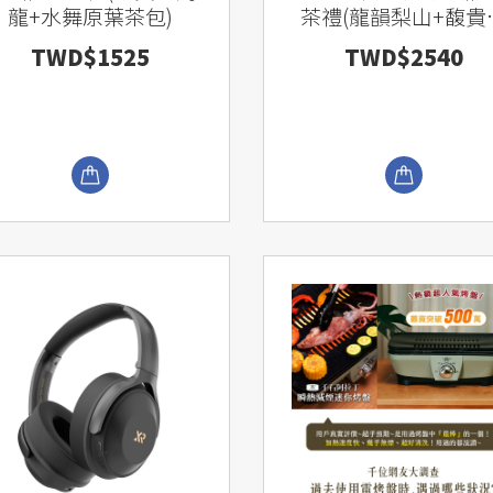
龍+水舞原葉茶包)
茶禮(龍韻梨山+馥貴
烏龍)
TWD$1525
TWD$2540