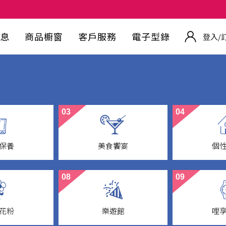
息
商品櫥窗
客戶服務
電子型錄
登入/
03
04
保養
美食饗宴
個
y Care
Wine Food
Go
08
09
花粉
樂遊館
哩
lection
LOHAS & Entertainment