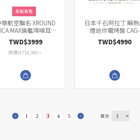
華航專售
中華航空聯名 XROUND
日本千石阿拉丁 瞬熱
OCA MAX旗艦降噪耳罩
煙迷你電烤盤 CAG-
耳機
MG7T
TWD$3999
TWD$4990
原價NT$4,980。
3
頁次
1
2
4
5