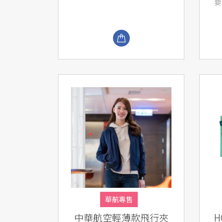
要
華航專售
中華航空輕薄款飛行夾