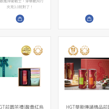
跟風捍衛戰士，穿華航飛行
夾克3.0就對了！
HGT莊園茶禮(馥貴紅烏
HGT華剛傳誦精品莊